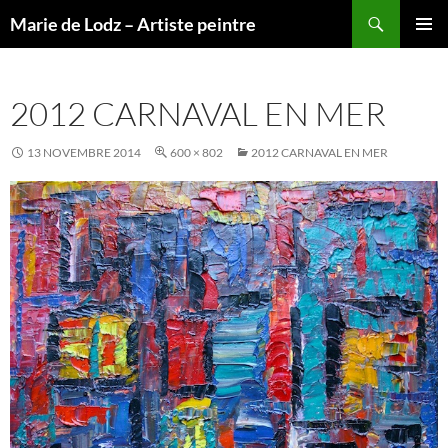
Aller
Recherche
Marie de Lodz – Artiste peintre
au
MENU
contenu
PRINCI
2012 CARNAVAL EN MER
13 NOVEMBRE 2014
600 × 802
2012 CARNAVAL EN MER