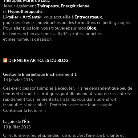
Thérapies Marie de Lodz
Je suis également
Thérapeute
,
Énergéticienne
et
Hypnothérapeute
.
L’A
telier « ArtSanté
«
vous accueille à
Entrecasteaux
,
pour des séances individuelles ou des formations en petits groupes.
Pour aller plus loin, vous trouverez sur mon
Blog
,
les textes en lien avec mes activités professionnelles
et mes humeurs de saison
DERNIERS ARTICLES DU BLOG
Gestuelle Énergétique Enchainement 1
14 janvier 2016
Ces exercices sont simples à exécuter. Ils ne demandent que peu de
temps et si vous les pratiquez quotidiennement, vous en ressentirez
rapidement tous les bienfaits. Installez vous dans un endroit
tranquille, si possible à l’extérieur avec une tenue souple …
Continuer la lecture →
La joie de l’Été
13 juillet 2015
Or et lumière, feu et splendeur de joie, c’est l’énergie brûlante et