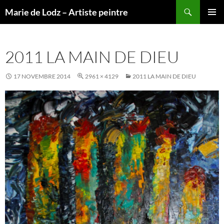
Aller
Recherche
Marie de Lodz – Artiste peintre
au
MENU
contenu
PRINCI
2011 LA MAIN DE DIEU
17 NOVEMBRE 2014
2961 × 4129
2011 LA MAIN DE DIEU